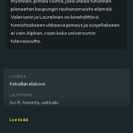
mystinen, pimeä voima, joka uhkaa tuhannen
planeetan kaupungin rauhanomaista elämää.
Valerianin ja Laurelinen on kiirehdittävä
tunnistaakseen uhkaava pimeys ja suojellakseen
ei vain Alphan, vaan koko universumin
tulevaisuutta.
LUOKKA
Kokoillan elokuva
LAJITYYPPI
Sci-fi, toiminta, seikkailu
OHJAAJA
Lue lisää
Luc Besson