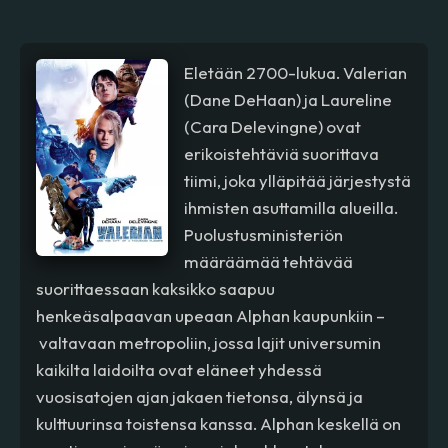
Eletään 2700-lukua. Valerian
(Dane DeHaan) ja Laureline
(Cara Delevingne) ovat
erikoistehtäviä suorittava
tiimi, joka ylläpitää järjestystä
ihmisten asuttamilla alueilla.
Puolustusministeriön
määräämää tehtävää
suorittaessaan kaksikko saapuu
henkeäsalpaavan upeaan Alphan kaupunkiin –
valtavaan metropoliin, jossa lajit universumin
kaikilta laidoilta ovat eläneet yhdessä
vuosisatojen ajan jakaen tietonsa, älynsä ja
kulttuurinsa toistensa kanssa. Alphan keskellä on