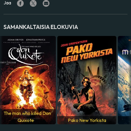
Jaa
NÄYTTELIJÄ
Dane DeHaan
,
Cara Delevingne
,
Clive Owen
,
Ethan
Hawke
,
Rihanna
SAMANKALTAISIA ELOKUVIA
VALMISTUSMAA
Ranska
ÄÄNIRAIDAT
ranska
The man who killed Don
Quixote
Pako New Yorkista