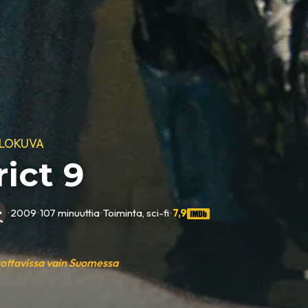
ELOKUVA
rict 9
•
2009
•
107 minuuttia
•
Toiminta, sci-fi
•
7,9
sottavissa vain Suomessa