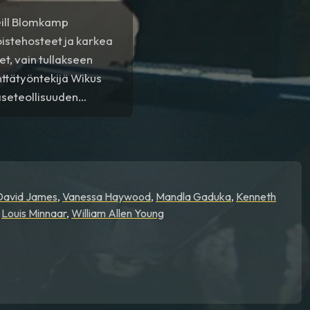
Neill Blomkamp
oistehosteet ja karkea
t, vain tullakseen
nttätyöntekijä Wikus
aseteollisuuden
ille ja oppii
n.
David James
,
Vanessa Haywood
,
Mandla Gaduka
,
Kenneth
,
Louis Minnaar
,
William Allen Young