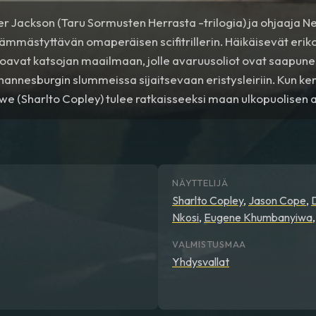
er Jackson (Taru Sormusten Herrasta -trilogia) ja ohjaaja 
hämmästyttävän omaperäisen scifitrillerin. Häikäisevät erik
koavat katsojan maailmaan, jolle avaruusoliot ovat saapunee
ohannesburgin slummeissa sijaitsevaan eristysleiriin. Kun ke
e (Sharlto Copley) tulee ratkaisseeksi maan ulkopuolisen 
 hän joutuu maanpakoon avaruusolioiden hökkelikylän takakuj
 miltä tuntuu olla täysin ulkopuolinen omalla planeetallaa
NÄYTTELIJÄ
Sharlto Copley
,
Jason Cope
,
Nkosi
,
Eugene Khumbanyiwa
VALMISTUSMAA
Yhdysvallat