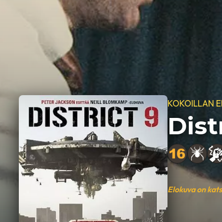
KOKOILLAN 
Dist
Elokuva on kat