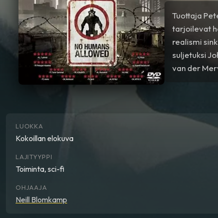
Tuottaja Pet
tarjoilevat 
realismi sin
suljetuksi J
van der Merw
salaisuuden,
ymmärtämään
LUOKKA
Kokoillan elokuva
LAJITYYPPI
Toiminta, sci-fi
OHJAAJA
Neill Blomkamp