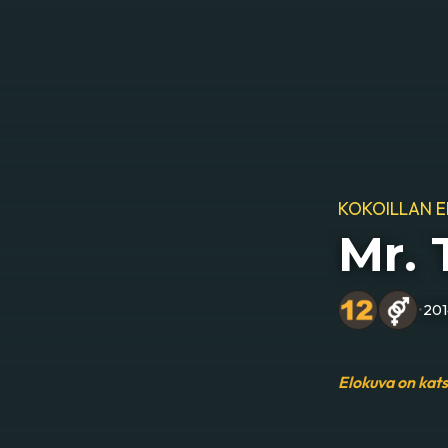
KOKOILLAN 
Mr. 
•
20
Elokuva on kat