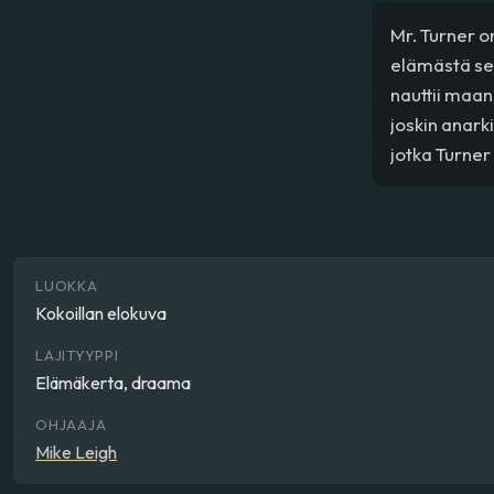
Mr. Turner o
elämästä sen
nauttii maan
joskin anark
jotka Turner
aiemmin vier
kanssa Turne
järkkymättö
LUOKKA
Kokoillan elokuva
LAJITYYPPI
Elämäkerta, draama
OHJAAJA
Mike Leigh