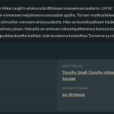
n Mike Leigh’n elokuva brittiläisen maisemamaalarin J.M.W. 
 viimeisen neljännesvuosisadan ajalta. Turner matkustelee 
 ylimistön vieraanvaraisuudesta. Hän on kuninkaallisen taid
istinen jäsen. Hänellä on entisen rakastajattarensa kanssa ka
 poikkeuksetta kieltää. Isän kuolema koskettaa Turneria syväst
aillut rannikolla sijaitsevassa majatalossa, jonka leskeks
r luo läheisen suhteen. Koko tarinan ajan Turner on taloud
män rakkauden kohde, vaikka Turner on usein häntä kohtaan
NÄYTTELIJÄ
Timothy Small
,
Dorothy Atkin
Savage
VALMISTUSMAA
Iso-Britannia