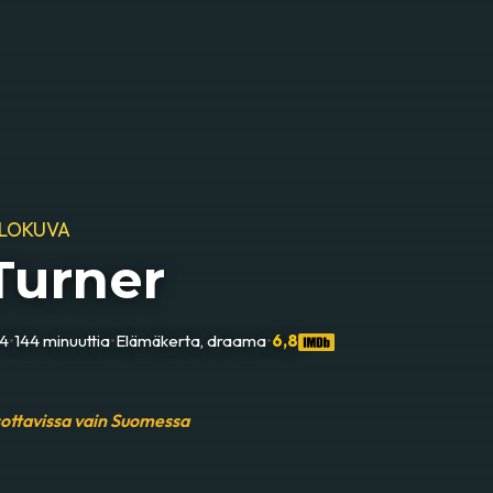
ELOKUVA
Turner
14
•
144 minuuttia
•
Elämäkerta, draama
•
6,8
sottavissa vain Suomessa