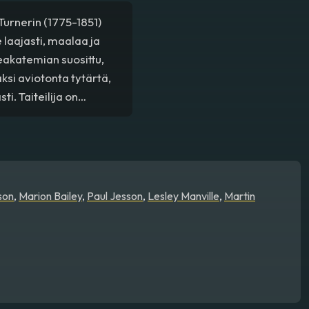
Turnerin (1775-1851)
laajasti, maalaa ja
eakatemian suosittu,
ksi aviotonta tytärtä,
i. Taiteilija on
i jääneen emännän
enhoitajansa Hannahin
 täysin välinpitämätön.
son
,
Marion Bailey
,
Paul Jesson
,
Lesley Manville
,
Martin