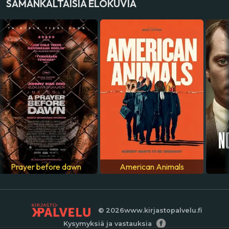
SAMANKALTAISIA ELOKUVIA
VALMISTUSMAA
Kiina
ÄÄNIRAIDAT
englanti
Prayer before dawn
American Animals
© 2026
www.kirjastopalvelu.fi
Kysymyksiä ja vastauksia