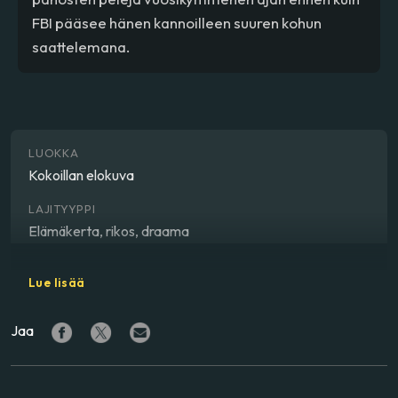
FBI pääsee hänen kannoilleen suuren kohun
saattelemana.
LUOKKA
Kokoillan elokuva
LAJITYYPPI
Elämäkerta, rikos, draama
OHJAAJA
Lue lisää
Aaron Sorkin
Jaa
NÄYTTELIJÄ
Jessica Chastain
,
Idris Elba
,
Kevin Costner
,
Michael
Cera
,
Jeremy Strong
,
Madison McKinley