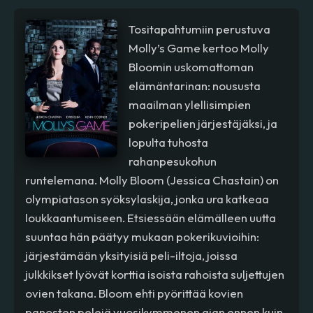
Tositapahtumiin perustuva
Molly’s Game kertoo Molly
Bloomin uskomattoman
elämäntarinan: noususta
maailman ylellisimpien
pokeripelien järjestäjäksi, ja
lopulta tuhosta
rahanpesukohun
runtelemana. Molly Bloom (Jessica Chastain) on
olympiatason syöksylaskija, jonka ura katkeaa
loukkaantumiseen. Etsiessään elämälleen uutta
suuntaa hän päätyy mukaan pokerikuvioihin:
järjestämään yksityisiä peli-iltoja, joissa
julkkikset lyövät korttia isoista rahoista suljettujen
ovien takana. Bloom ehti pyörittää kovien
panosten pelejä vuosikymmenen ajan ennen kuin