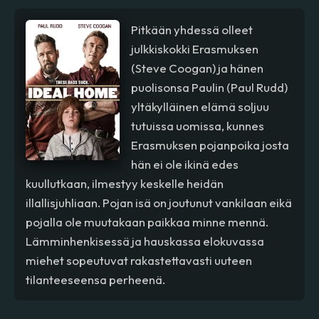
Pitkään yhdessä olleet
julkkiskokki Erasmuksen
(Steve Coogan) ja hänen
puolisonsa Paulin (Paul Rudd)
yltäkylläinen elämä soljuu
tutuissa uomissa, kunnes
Erasmuksen pojanpoika josta
hän ei ole ikinä edes
kuullutkaan, ilmestyy keskelle heidän
illallisjuhliaan. Pojan isä on joutunut vankilaan eikä
pojalla ole muutakaan paikkaa minne mennä.
Lämminhenkisessä ja hauskassa elokuvassa
miehet sopeutuvat rakastettavasti uuteen
tilanteeseensa perheenä.