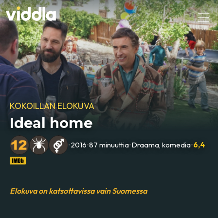
KOKOILLAN ELOKUVA
Ideal home
•
2016
•
87 minuuttia
•
Draama, komedia
•
6,4
Elokuva on katsottavissa vain Suomessa