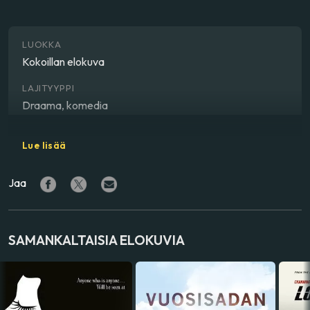
LUOKKA
Kokoillan elokuva
LAJITYYPPI
Draama, komedia
OHJAAJA
Lue lisää
Andrew Fleming
Jaa
NÄYTTELIJÄ
Paul Rudd
,
Steve Coogan
,
Jack Gore
VALMISTUSMAA
SAMANKALTAISIA ELOKUVIA
Yhdysvallat
ÄÄNIRAIDAT
englanti