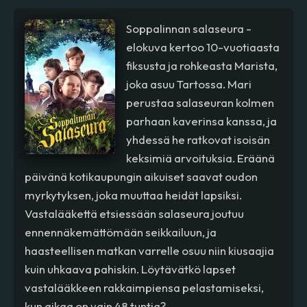
Soppalinnan salaseura -
elokuva kertoo 10-vuotiaasta
fiksusta ja rohkeasta Marista,
joka asuu Tartossa. Mari
perustaa salaseuran kolmen
parhaan kaverinsa kanssa, ja
yhdessä he ratkovat isoisän
keksimiä arvoituksia. Eräänä
päivänä kotikaupungin aikuiset saavat oudon
myrkytyksen, joka muuttaa heidät lapsiksi.
Vastalääkettä etsiessään salaseura joutuu
ennennäkemättömään seikkailuun, ja
haasteellisen matkan varrelle osuu niin kiusaajia
kuin uhkaava pahiskin. Löytävätkö lapset
vastalääkkeen rakkaimpiensa pelastamiseksi,
kun aikaa on vain 48 tuntia?