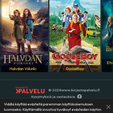
Helisalo (Olavi)
,
Fredi Salminen (Antti)
VALMISTUSMAA
Suomi
,
Viro
ÄÄNIRAIDAT
suomi
Ets
Halvdan Viikinki
Gooseboy
© 2026
www.kirjastopalvelu.fi
Kysymyksiä ja vastauksia
Viddla käyttää evästeitä paremman käyttökokemuksen
luomiseksi. Käyttämällä sivustoa hyväksyt evästeiden käytön.