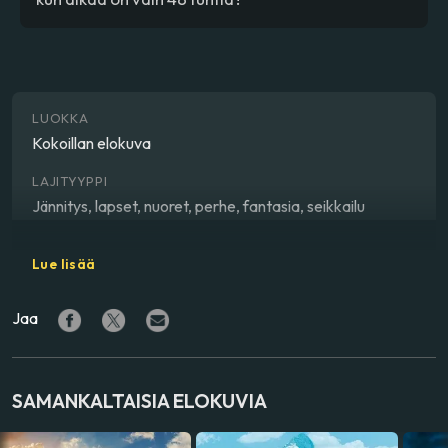
LUOKKA
Kokoillan elokuva
LAJITYYPPI
Jännitys, lapset, nuoret, perhe, fantasia, seikkailu
OHJAAJA
Lue lisää
Margus Paju
Jaa
NÄYTTELIJÄ
Olivia Viikant
,
Arabella Antons
,
Hugo Soosar
,
Sampo
Sarkola
,
Karl Jakob Vibur
SAMANKALTAISIA ELOKUVIA
ÄÄNINÄYTTELIJÄT
Seera Alexander (Mari)
,
Saana Norra (Satu)
,
Waltteri