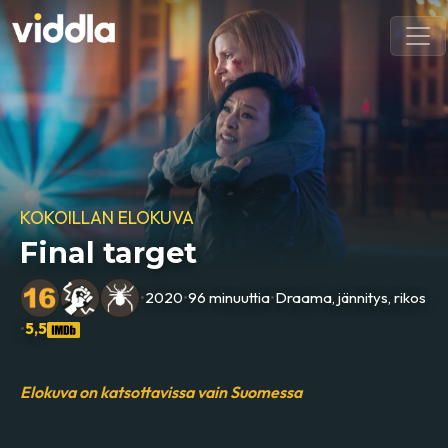
KOKOILLAN ELOKUVA
Final target
•
2020
•
96 minuuttia
•
Draama, jännitys, rikos
•
5,5
Elokuva on katsottavissa vain Suomessa