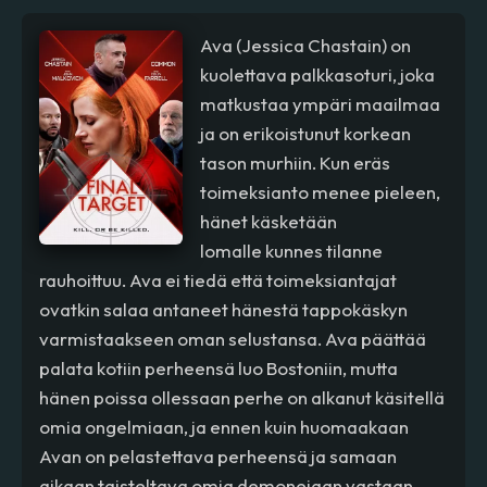
Ava (Jessica Chastain) on
kuolettava palkkasoturi, joka
matkustaa ympäri maailmaa
ja on erikoistunut korkean
tason murhiin. Kun eräs
toimeksianto menee pieleen,
hänet käsketään
lomalle kunnes tilanne
rauhoittuu. Ava ei tiedä että toimeksiantajat
ovatkin salaa antaneet hänestä tappokäskyn
varmistaakseen oman selustansa. Ava päättää
palata kotiin perheensä luo Bostoniin, mutta
hänen poissa ollessaan perhe on alkanut käsitellä
omia ongelmiaan, ja ennen kuin huomaakaan
Avan on pelastettava perheensä ja samaan
aikaan taisteltava omia demonejaan vastaan.