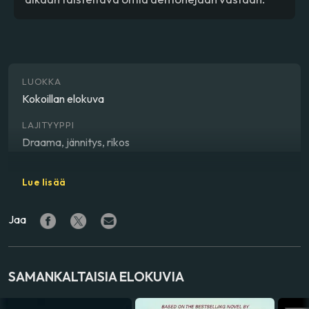
LUOKKA
Kokoillan elokuva
LAJITYYPPI
Draama, jännitys, rikos
OHJAAJA
Lue lisää
Tate Taylor
Jaa
NÄYTTELIJÄ
Jessica Chastain
,
Colin Farrell
,
Ioan Gruffudd
,
Geena
Davis
,
John Malkovich
,
Common
,
Joan Chen
SAMANKALTAISIA ELOKUVIA
VALMISTUSMAA
Yhdysvallat