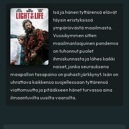
Isä ja hänen tyttärensä elävät
täysin eristyksissä
ympäröivästä maailmasta.
Vuosikymmen sitten
maailmanlaajuinen pandemia
on tuhonnut puolet
ihmiskunnasta ja lähes kaikki
naiset, jonka seurauksena
maapallon tasapaino on pahasti järkkynyt. Isän on
uhrattava kaikkensa suojellessaan tyttärensä
viattomuutta ja pitääkseen hänet turvassa aina
ilmaantuvilta uusilta vaaroilta.