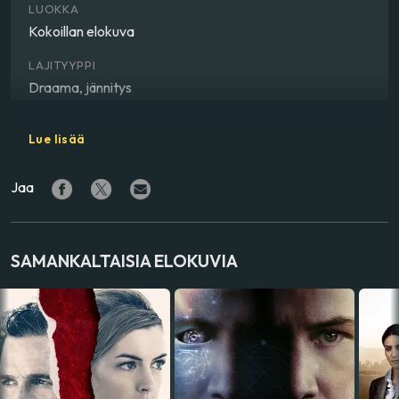
LUOKKA
Kokoillan elokuva
LAJITYYPPI
Draama, jännitys
OHJAAJA
Lue lisää
Casey Affleck
Jaa
NÄYTTELIJÄ
Anna Pniowsky
,
Casey Affleck
,
Elisabeth Moss
VALMISTUSMAA
SAMANKALTAISIA ELOKUVIA
Yhdysvallat
ÄÄNIRAIDAT
englanti