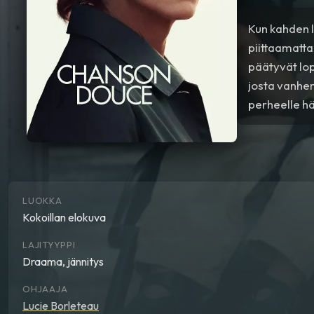
Kun kahden 
piittaamatta
päätyvät lop
josta vanhe
perheelle hä
yhä pelotta
LUOKKA
Kokoillan elokuva
LAJITYYPPI
Draama, jännitys
OHJAAJA
Lucie Borleteau