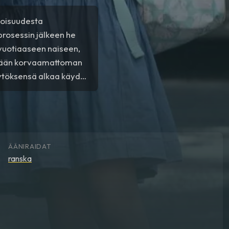
koisuudesta
aprosessin jälkeen he
-vuotiaaseen naiseen,
estään korvaamattoman
äytöksensä alkaa käydä
ÄÄNIRAIDAT
ranska