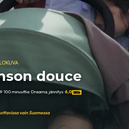
ELOKUVA
nson douce
19
•
100 minuuttia
•
Draama, jännitys
•
6,0
sottavissa vain Suomessa