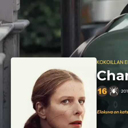
KOKOILLAN 
Cha
•
20
Elokuva on kat