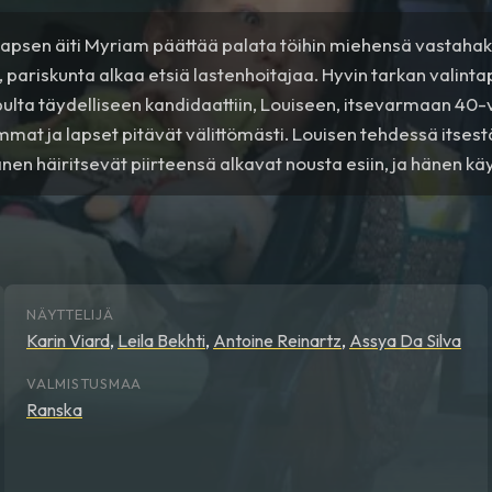
lapsen äiti Myriam päättää palata töihin miehensä vastaha
, pariskunta alkaa etsiä lastenhoitajaa. Hyvin tarkan valint
ulta täydelliseen kandidaattiin, Louiseen, itsevarmaan 40
mmat ja lapset pitävät välittömästi. Louisen tehdessä its
nen häiritsevät piirteensä alkavat nousta esiin, ja hänen k
vammaksi.
NÄYTTELIJÄ
Karin Viard
,
Leila Bekhti
,
Antoine Reinartz
,
Assya Da Silva
VALMISTUSMAA
Ranska