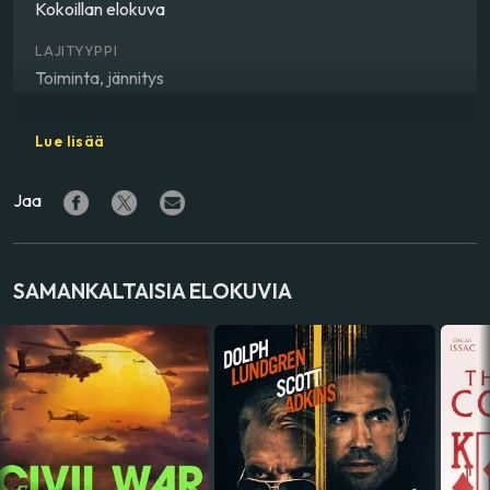
Kokoillan elokuva
LAJITYYPPI
Toiminta, jännitys
OHJAAJA
Lue lisää
Renny Harlin
Jaa
NÄYTTELIJÄ
Aaron Eckhart
,
Nina Dobrev
VALMISTUSMAA
SAMANKALTAISIA ELOKUVIA
Kreikka
,
Romania
,
Yhdysvallat
ÄÄNIRAIDAT
englanti