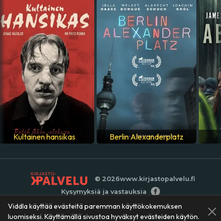
VALMISTUSMAA
Saksa
ÄÄNIRAIDAT
englanti
Kultainen hansikas
Berlin Alexanderplatz
© 2026
www.kirjastopalvelu.fi
Kysymyksiä ja vastauksia
Viddla käyttää evästeitä paremman käyttökokemuksen
luomiseksi. Käyttämällä sivustoa hyväksyt evästeiden käytön.