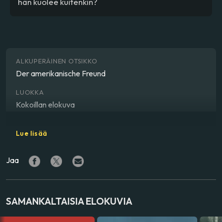
hän kuolee kuitenkin?
ALKUPERÄINEN OTSIKKO
Der amerikanische Freund
LUOKKA
Kokoillan elokuva
LAJITYYPPI
Lue lisää
Draama, rikos
Jaa
OHJAAJA
Wim Wenders
NÄYTTELIJÄ
SAMANKALTAISIA ELOKUVIA
Bruno Ganz
,
Nicholas Ray
,
Lisa Kreuzer
,
Gérard Blain
,
Dennis Hopper