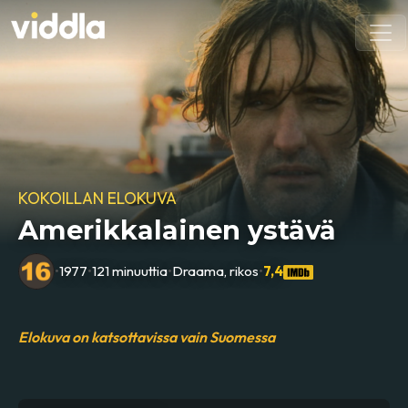
KOKOILLAN ELOKUVA
Amerikkalainen ystävä
•
1977
•
121 minuuttia
•
Draama, rikos
•
7,4
Elokuva on katsottavissa vain Suomessa