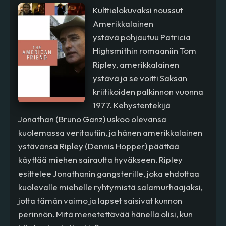
Kulttielokuvaksi noussut
Amerikkalainen
ystävä pohjautuu Patricia
Highsmithin romaaniin Tom
Ripley, amerikkalainen
ystävä ja se voitti Saksan
kriitikoiden palkinnon vuonna
1977. Kehystentekijä
Jonathan (Bruno Ganz) uskoo olevansa
kuolemassa veritautiin, ja hänen amerikkalainen
ystävänsä Ripley (Dennis Hopper) päättää
käyttää miehen sairautta hyväkseen. Ripley
esittelee Jonathanin gangsterille, joka ehdottaa
kuolevalle miehelle ryhtymistä salamurhaajaksi,
jotta tämän vaimo ja lapset saisivat kunnon
perinnön. Mitä menetettävää hänellä olisi, kun