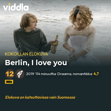
KOKOILLAN ELOKUVA
Berlin, I love you
•
2019
•
114 minuuttia
•
Draama, romantiikka
•
4,7
Elokuva on katsottavissa vain Suomessa