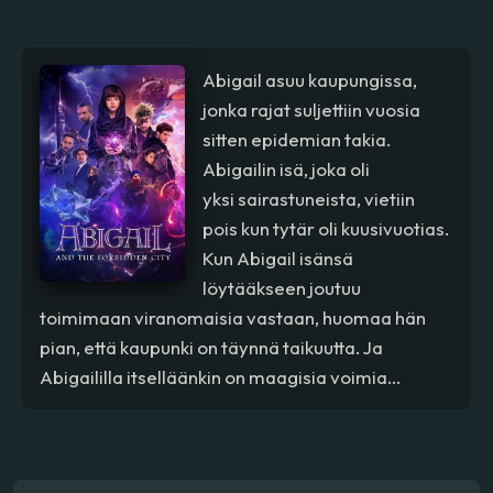
Abigail asuu kaupungissa,
jonka rajat suljettiin vuosia
sitten epidemian takia.
Abigailin isä, joka oli
yksi sairastuneista, vietiin
pois kun tytär oli kuusivuotias.
Kun Abigail isänsä
löytääkseen joutuu
toimimaan viranomaisia vastaan, huomaa hän
pian, että kaupunki on täynnä taikuutta. Ja
Abigaililla itselläänkin on maagisia voimia...