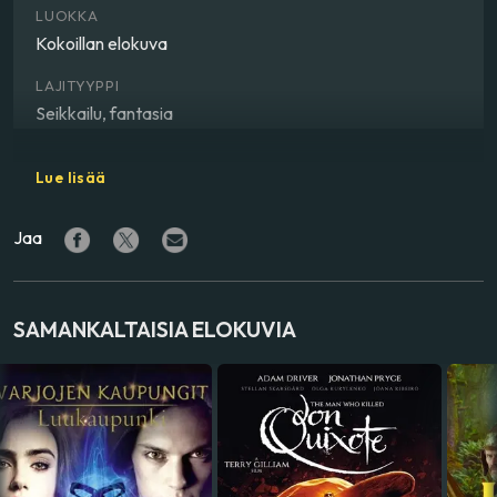
LUOKKA
Kokoillan elokuva
LAJITYYPPI
Seikkailu, fantasia
OHJAAJA
Lue lisää
Aleksandr Boguslavskiy
Jaa
NÄYTTELIJÄ
Tinatin Dalakishvili
,
Eddie Marsan
,
Gleb Bochkov
VALMISTUSMAA
SAMANKALTAISIA ELOKUVIA
Venäjä
ÄÄNIRAIDAT
englanti