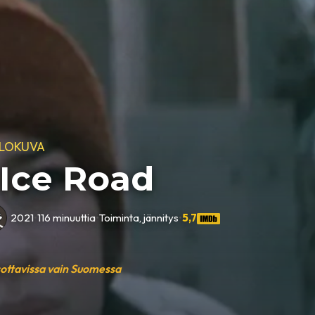
ELOKUVA
 Ice Road
•
2021
•
116 minuuttia
•
Toiminta, jännitys
•
5,7
sottavissa vain Suomessa