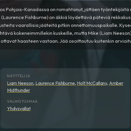
os Pohjois-Kanadassa on romahtanut, jättäen työntekijöitä 
 (Laurence Fishburne) on äkkiä löydettävä päteviä rekkaku
steita vaarallisia jääteitä pitkin onnettomuuspaikalle. Kys
htävä kokeneimmillekin kuskeille, mutta Mike (Liam Neeson
ottavat haasteen vastaan. Jää osoittautuu kuitenkin arvioi
ttuu lähes mahdottomaksi viimeistään, kun rekkakuskit jout
kohteeksi. Joku haluaa estää pelastustehtävän.
NÄYTTELIJÄ
Liam Neeson
,
Laurence Fishburne
,
Holt McCallany
,
Amber
Midthunder
VALMISTUSMAA
Yhdysvallat