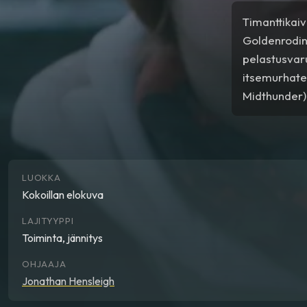
Timanttikaiv
Goldenrodin
pelastusvaru
itsemurhate
Midthunder) 
tehtävä muu
sabotoinnin 
LUOKKA
Kokoillan elokuva
LAJITYYPPI
Toiminta, jännitys
OHJAAJA
Jonathan Hensleigh