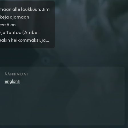
maan alle loukkuun. Jim
skeja ajamaan
eessä on
) ja Tantoo (Amber
tuakin heikommaksi, ja
uvat määrätietoisen
ÄÄNIRAIDAT
englanti