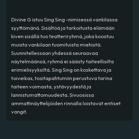
Divine G istuu Sing Sing -nimisessä vankilassa
syyttömänä. Sisältöä ja tarkoitusta elämään
kiven sisällä tuo teatteriryhmä, joka koostuu
muista vankilaan tuomituista miehistä.
Suunnitellessaan yhdessä seuraavaa
näytelmäänsä, ryhmä ei säästy taiteellisilta
erimielisyyksiltä. Sing Sing on koskettava ja
toiveikas, tositapahtumiin perustuva tarina
taiteen voimasta, ystävyydestä ja
lannistumattomuudesta. Sivuosissa
ammattinäyttelijöiden rinnalla loistavat entiset
vangit.