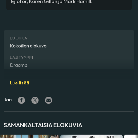
Ejiofor, Karen Gillan ja Mark Hamill.
LUOKKA
Kokoillan elokuva
LAJITYYPPI
Draama
OHJAAJA
Lue lisää
Mike Flanagan
Jaa
NÄYTTELIJÄ
Tom Hiddleston
,
Benjamin Pajak
,
Nick Offerman
,
Chiwetel Ejiofor
,
Karen Gillan
,
Mia Sara
,
Mark Hamill
,
Annalise Basso
,
Jacob Tremblay
,
Bjarne G. Nielsen
SAMANKALTAISIA ELOKUVIA
VALMISTUSMAA