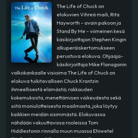
The Life of Chuck on
elokuvien Vihreä maili, Rita
Hayworth – avain pakoon ja
Stand By Me – viimeinen kesä
käsikirjoittajan Stephen Kingin
alkuperäiskertomukseen
perustuva elokuva. Ohjaaja-
käsikirjoittaja Mike Flanaganin
valkokankaalle visioima The Life of Chuck on
elokuva tuikitavallisen Chuck Krantzin
ihmeellisestä elämästä; rakkauden
kokemuksista, menettämisen vaikeudesta sekä
siitä moniulotteisesta maailmasta, joka löytyy
kaikkien meidän sisimmästä. Elokuvassa
nähdään vakuuttavissa rooleissa Tom
Hiddlestonin rinnalla muun muassa Ehiwetel