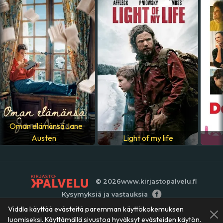
Yhdysvallat
ÄÄNIRAIDAT
englanti
Oman elämänsä Jane
Austen
Light of my life
© 2026
www.kirjastopalvelu.fi
Kysymyksiä ja vastauksia
Viddla käyttää evästeitä paremman käyttökokemuksen
luomiseksi. Käyttämällä sivustoa hyväksyt evästeiden käytön.