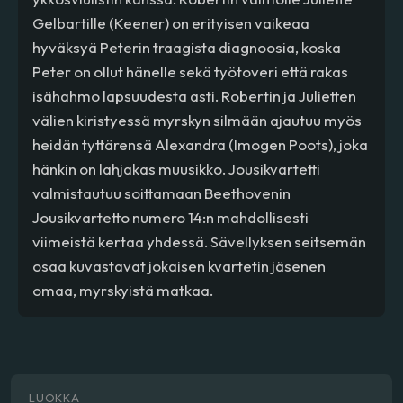
Gelbartille (Keener) on erityisen vaikeaa
hyväksyä Peterin traagista diagnoosia, koska
Peter on ollut hänelle sekä työtoveri että rakas
isähahmo lapsuudesta asti. Robertin ja Julietten
välien kiristyessä myrskyn silmään ajautuu myös
heidän tyttärensä Alexandra (Imogen Poots), joka
hänkin on lahjakas muusikko. Jousikvartetti
valmistautuu soittamaan Beethovenin
Jousikvartetto numero 14:n mahdollisesti
viimeistä kertaa yhdessä. Sävellyksen seitsemän
osaa kuvastavat jokaisen kvartetin jäsenen
omaa, myrskyistä matkaa.
LUOKKA