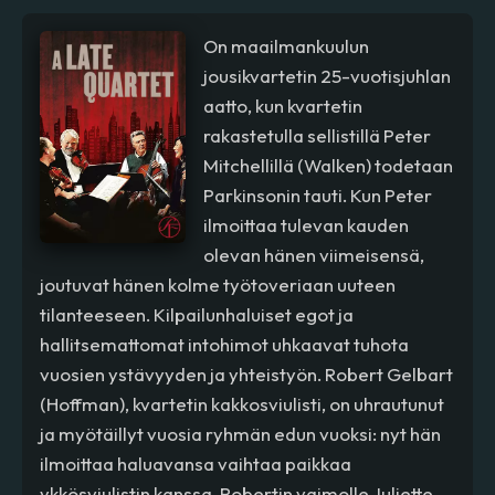
On maailmankuulun
jousikvartetin 25-vuotisjuhlan
aatto, kun kvartetin
rakastetulla sellistillä Peter
Mitchellillä (Walken) todetaan
Parkinsonin tauti. Kun Peter
ilmoittaa tulevan kauden
olevan hänen viimeisensä,
joutuvat hänen kolme työtoveriaan uuteen
tilanteeseen. Kilpailunhaluiset egot ja
hallitsemattomat intohimot uhkaavat tuhota
vuosien ystävyyden ja yhteistyön. Robert Gelbart
(Hoffman), kvartetin kakkosviulisti, on uhrautunut
ja myötäillyt vuosia ryhmän edun vuoksi: nyt hän
ilmoittaa haluavansa vaihtaa paikkaa
ykkösviulistin kanssa. Robertin vaimolle Juliette