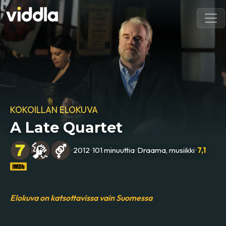
KOKOILLAN ELOKUVA
A Late Quartet
•
2012
•
101 minuuttia
•
Draama, musiikki
•
7,1
Elokuva on katsottavissa vain Suomessa